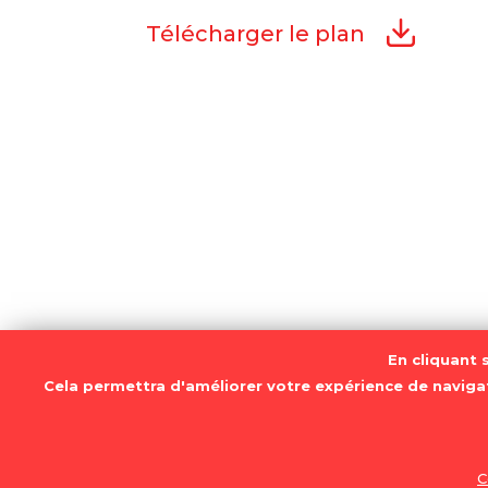
Télécharger le plan
En cliquant 
Cela permettra d'améliorer votre expérience de navigati
Conditions générales d’utilisation
Menti
Gestion des cookies
LA RUCHE IMMO' ı 103 Rue Bannier ı 45 000 O
C