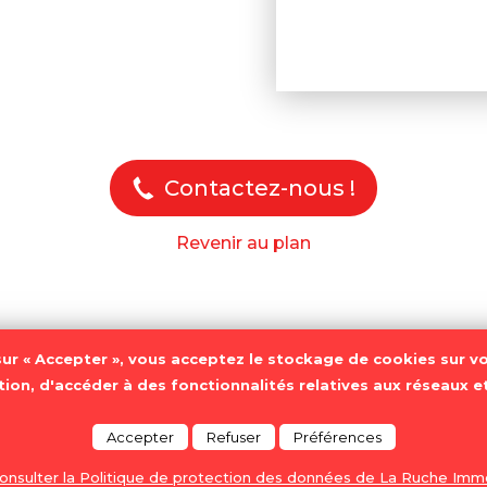
Contactez-nous !
Revenir au plan
sur « Accepter », vous acceptez le stockage de cookies sur vo
on, d'accéder à des fonctionnalités relatives aux réseaux et
ons légales
Politique cookies
Politique de protection d
Accepter
Refuser
Préférences
RLÉANS ı 02 38 54 74 36
onsulter la Politique de protection des données de La Ruche Imm