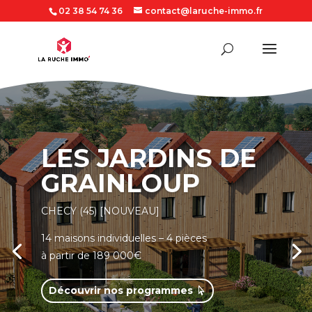
02 38 54 74 36
contact@laruche-immo.fr
LES JARDINS DE
GRAINLOUP
CHECY (45) [NOUVEAU]
14 maisons individuelles – 4 pièces
à partir de 189 000€
Découvrir nos programmes