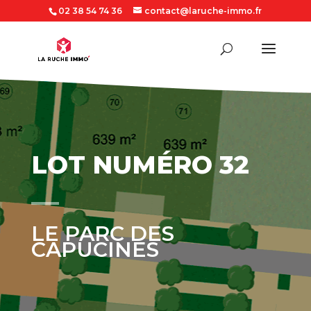
02 38 54 74 36
contact@laruche-immo.fr
LOT NUMÉRO 32
LE PARC DES
CAPUCINES