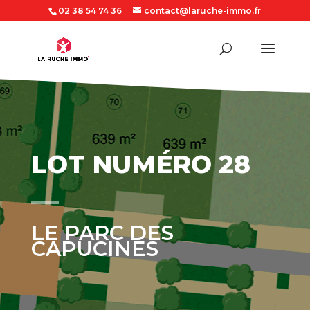
02 38 54 74 36
contact@laruche-immo.fr
LOT NUMÉRO 28
LE PARC DES
CAPUCINES